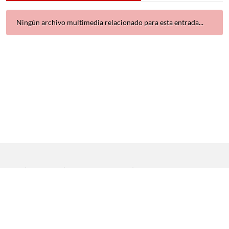
Ningún archivo multimedia relacionado para esta entrada...
Inicio
|
Aviso legal
|
Protección de datos
|
Contacto
Copyright © 2021 Universidad de Sevilla. Todos los derechos
reservados
Dirección General de Comunicación
|
Servicio de Recursos
Audiovisuales y NN.TT.
|
Servicio de Informática y Comunicaciones.