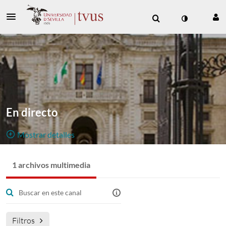
En directo
Mostrar detalles
Público, Restringido
1 archivos multimedia
1
Archivo Multimedia
2
Miembros
Gestores
Canal para directos
Filtros