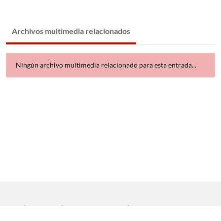
Archivos multimedia relacionados
Ningún archivo multimedia relacionado para esta entrada...
Inicio
|
Aviso legal
|
Protección de datos
|
Contacto
Copyright © 2021 Universidad de Sevilla. Todos los derechos