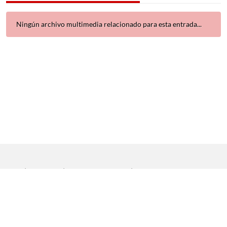
Ningún archivo multimedia relacionado para esta entrada...
Inicio
|
Aviso legal
|
Protección de datos
|
Contacto
Copyright © 2021 Universidad de Sevilla. Todos los derechos
reservados
Dirección General de Comunicación
|
Servicio de Recursos
Audiovisuales y NN.TT.
|
Servicio de Informática y Comunicaciones.