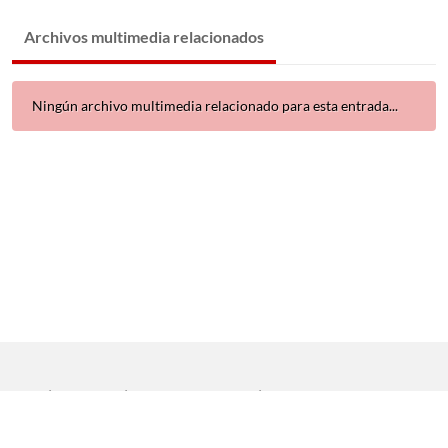
Archivos multimedia relacionados
Ningún archivo multimedia relacionado para esta entrada...
Inicio
|
Aviso legal
|
Protección de datos
|
Contacto
Copyright © 2021 Universidad de Sevilla. Todos los derechos
reservados