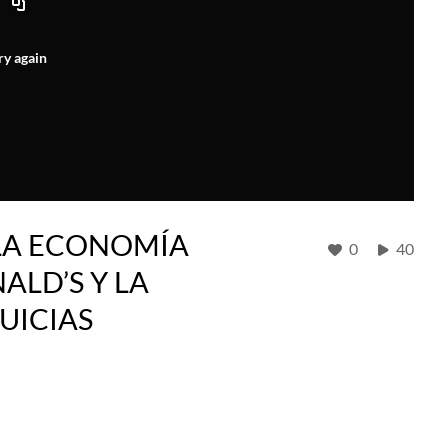
ry again
LA ECONOMÍA
0
40
LD’S Y LA
UICIAS