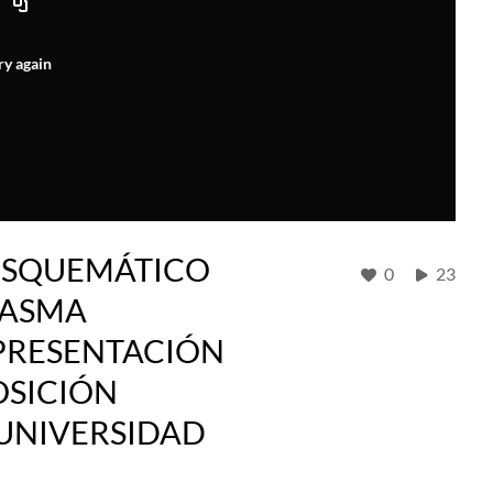
ry again
ESQUEMÁTICO
0
23
IASMA
 PRESENTACIÓN
OSICIÓN
 UNIVERSIDAD